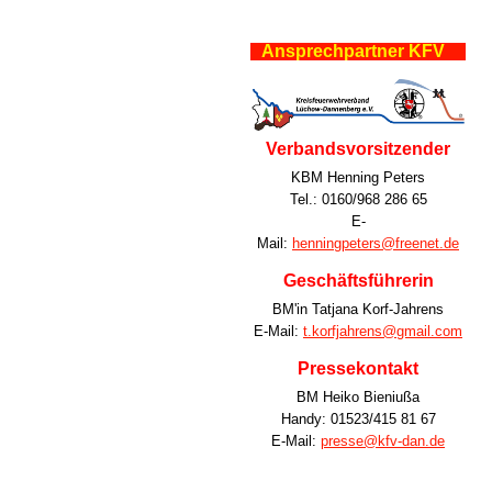
Ansprechpartner KFV
Verbandsvorsitzender
KBM Henning Peters
Tel.: 0160/968 286 65
E-
Mail:
henningpeters@freenet.de
Geschäftsführerin
BM'in Tatjana Korf-Jahrens
E-Mail:
t.korfjahrens@gmail.com
Pressekontakt
BM Heiko Bieniußa
Handy: 01523/415 81 67
E-Mail:
presse@kfv-dan.de