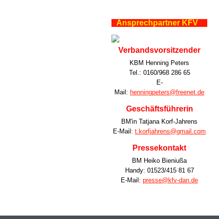
Ansprechpartner KFV
Verbandsvorsitzender
KBM Henning Peters
Tel.: 0160/968 286 65
E-
Mail:
henningpeters@freenet.de
Geschäftsführerin
BM'in Tatjana Korf-Jahrens
E-Mail:
t.korfjahrens@gmail.com
Pressekontakt
BM Heiko Bieniußa
Handy: 01523/415 81 67
E-Mail:
presse@kfv-dan.de