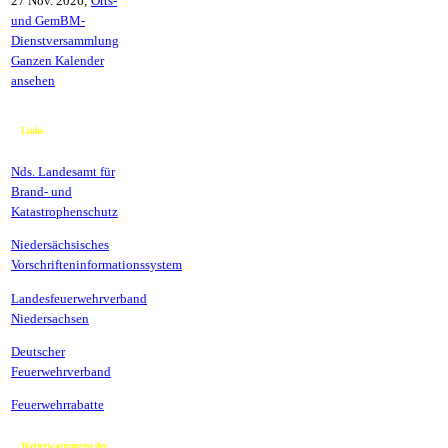
27 Nov. 2026
;
Orts-
und GemBM-
Dienstversammlung
Ganzen Kalender
ansehen
Links
Nds. Landesamt für
Brand- und
Katastrophenschutz
Niedersächsisches
Vorschrifteninformationssystem
Landesfeuerwehrverband
Niedersachsen
Deutscher
Feuerwehrverband
Feuerwehrrabatte
Wetterwarnungen des