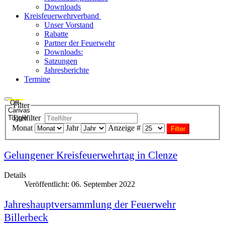
Downloads
Kreisfeuerwehrverband
Unser Vorstand
Rabatte
Partner der Feuerwehr
Downloads:
Satzungen
Jahresberichte
Termine
Off-
Filter
Canvas
Titelfilter
Toggle
Monat
Jahr
Anzeige #
Filter
Gelungener Kreisfeuerwehrtag in Clenze
Details
Veröffentlicht: 06. September 2022
Jahreshauptversammlung der Feuerwehr
Billerbeck