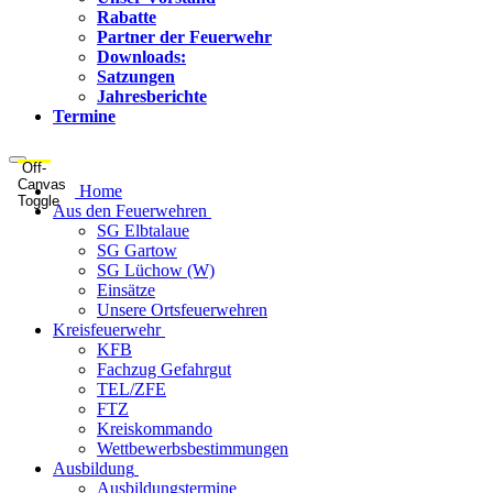
Rabatte
Partner der Feuerwehr
Downloads:
Satzungen
Jahresberichte
Termine
Off-
Canvas
Home
Toggle
Aus den Feuerwehren
SG Elbtalaue
SG Gartow
SG Lüchow (W)
Einsätze
Unsere Ortsfeuerwehren
Kreisfeuerwehr
KFB
Fachzug Gefahrgut
TEL/ZFE
FTZ
Kreiskommando
Wettbewerbsbestimmungen
Ausbildung
Ausbildungstermine