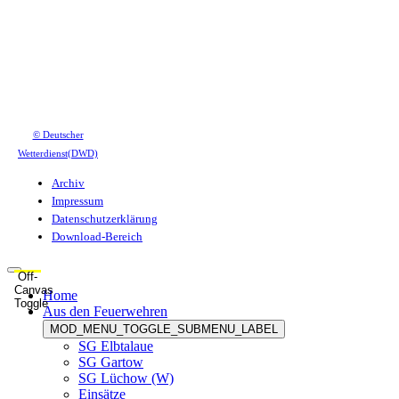
© Deutscher
Wetterdienst(DWD)
Archiv
Impressum
Datenschutzerklärung
Download-Bereich
Off-
Canvas
Home
Toggle
Aus den Feuerwehren
MOD_MENU_TOGGLE_SUBMENU_LABEL
SG Elbtalaue
SG Gartow
SG Lüchow (W)
Einsätze