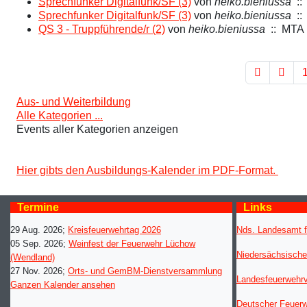
Sprechfunker Digitalfunk/SF (3)
von
heiko.bieniussa
:: 
Sprechfunker Digitalfunk/SF (3)
von
heiko.bieniussa
:: 
QS 3 - Truppführende/r (2)
von
heiko.bieniussa
:: MTA 
Limite der Paginierungsliste
Aus- und Weiterbildung
Alle Kategorien ...
Events aller Kategorien anzeigen
Hier gibts den Ausbildungs-Kalender im PDF-Format.
Termine
Links
29 Aug. 2026
;
Kreisfeuerwehrtag 2026
Nds. Landesamt f
05 Sep. 2026
;
Weinfest der Feuerwehr Lüchow
Niedersächsische
(Wendland)
27 Nov. 2026
;
Orts- und GemBM-Dienstversammlung
Landesfeuerwehr
Ganzen Kalender ansehen
Deutscher Feuer