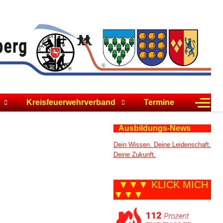
Off-C
Kreisfeuerwehrverband
Termine
Ausbildungs-News
Dein Wissen. Deine Leidenschaft.
Deine Zukunft.
▼▼▼ KLICK MICH
▼▼▼