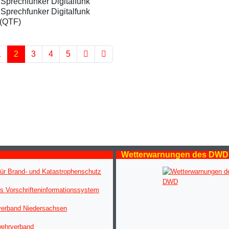
Sprechfunker Digitalfunk
Sprechfunker Digitalfunk
(QTF)
1
2
3
4
5
Wetterwarnungen des DWD
ür Brand- und Katastrophenschutz
s Vorschrifteninformationssystem
verband Niedersachsen
wehrverband