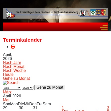
Off
Terminkalender
April,
2026
Nach Jahr
Nach Monat
Nach Woche
Heute
Gehe zu Monat
Gehe zu Monat
März
April 2026
Mai
Son
Mon
Die
Mit
Don
Fre
Sam
29
30
31
1
3