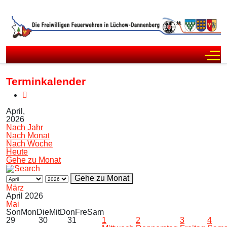
Off
Terminkalender
April,
2026
Nach Jahr
Nach Monat
Nach Woche
Heute
Gehe zu Monat
Gehe zu Monat
März
April 2026
Mai
Son
Mon
Die
Mit
Don
Fre
Sam
29
30
31
1
2
3
4