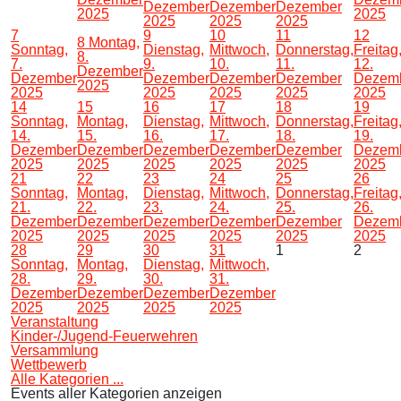
Dezember
Dezember
Dezember
2025
2025
2025
2025
2025
7
9
10
11
12
8
Montag,
Sonntag,
Dienstag,
Mittwoch,
Donnerstag,
Freitag
8.
7.
9.
10.
11.
12.
Dezember
Dezember
Dezember
Dezember
Dezember
Dezem
2025
2025
2025
2025
2025
2025
14
15
16
17
18
19
Sonntag,
Montag,
Dienstag,
Mittwoch,
Donnerstag,
Freitag
14.
15.
16.
17.
18.
19.
Dezember
Dezember
Dezember
Dezember
Dezember
Dezem
2025
2025
2025
2025
2025
2025
21
22
23
24
25
26
Sonntag,
Montag,
Dienstag,
Mittwoch,
Donnerstag,
Freitag
21.
22.
23.
24.
25.
26.
Dezember
Dezember
Dezember
Dezember
Dezember
Dezem
2025
2025
2025
2025
2025
2025
28
29
30
31
1
2
Sonntag,
Montag,
Dienstag,
Mittwoch,
28.
29.
30.
31.
Dezember
Dezember
Dezember
Dezember
2025
2025
2025
2025
Veranstaltung
Kinder-/Jugend-Feuerwehren
Versammlung
Wettbewerb
Alle Kategorien ...
Events aller Kategorien anzeigen