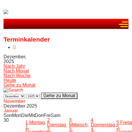
Off
Terminkalender
Dezember,
2025
Nach Jahr
Nach Monat
Nach Woche
Heute
Gehe zu Monat
Gehe zu Monat
November
Dezember 2025
Januar
Son
Mon
Die
Mit
Don
Fre
Sam
30
2
3
4
1
Montag,
5
Freit
Dienstag,
Mittwoch,
Donnerstag,
1.
5.
2.
3.
4.
Dezember
Dezem