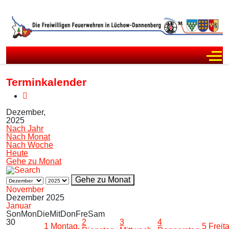
Off
Terminkalender
Dezember,
2025
Nach Jahr
Nach Monat
Nach Woche
Heute
Gehe zu Monat
Gehe zu Monat
November
Dezember 2025
Januar
Son
Mon
Die
Mit
Don
Fre
Sam
30
2
3
4
1
Montag,
5
Freit