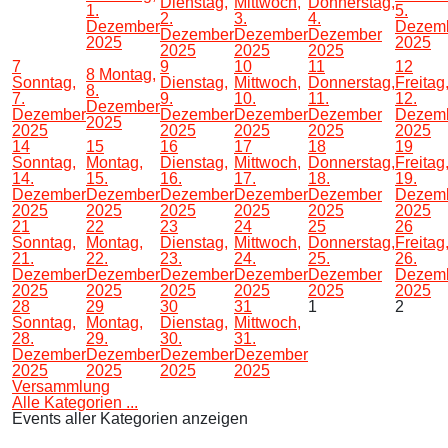
Dienstag,
Mittwoch,
Donnerstag,
1.
5.
2.
3.
4.
Dezember
Dezem
Dezember
Dezember
Dezember
2025
2025
2025
2025
2025
7
9
10
11
12
8
Montag,
Sonntag,
Dienstag,
Mittwoch,
Donnerstag,
Freitag
8.
7.
9.
10.
11.
12.
Dezember
Dezember
Dezember
Dezember
Dezember
Dezem
2025
2025
2025
2025
2025
2025
14
15
16
17
18
19
Sonntag,
Montag,
Dienstag,
Mittwoch,
Donnerstag,
Freitag
14.
15.
16.
17.
18.
19.
Dezember
Dezember
Dezember
Dezember
Dezember
Dezem
2025
2025
2025
2025
2025
2025
21
22
23
24
25
26
Sonntag,
Montag,
Dienstag,
Mittwoch,
Donnerstag,
Freitag
21.
22.
23.
24.
25.
26.
Dezember
Dezember
Dezember
Dezember
Dezember
Dezem
2025
2025
2025
2025
2025
2025
28
29
30
31
1
2
Sonntag,
Montag,
Dienstag,
Mittwoch,
28.
29.
30.
31.
Dezember
Dezember
Dezember
Dezember
2025
2025
2025
2025
Versammlung
Alle Kategorien ...
Events aller Kategorien anzeigen