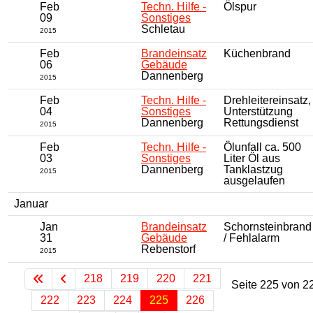
Feb
Techn. Hilfe -
Ölspur
09
Sonstiges
Schletau
2015
Feb
Brandeinsatz
Küchenbrand
06
Gebäude
Dannenberg
2015
Feb
Techn. Hilfe -
Drehleitereinsatz,
04
Sonstiges
Unterstützung
Dannenberg
Rettungsdienst
2015
Feb
Techn. Hilfe -
Ölunfall ca. 500
03
Sonstiges
Liter Öl aus
Dannenberg
Tanklastzug
2015
ausgelaufen
Januar
Jan
Brandeinsatz
Schornsteinbrand
31
Gebäude
/ Fehlalarm
Rebenstorf
2015
218
219
220
221
Seite 225 von 2
222
223
224
225
226